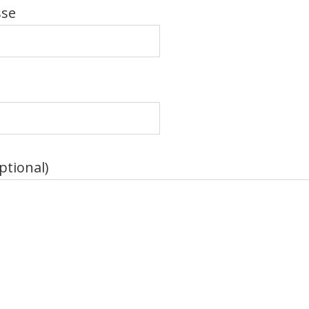
sse
ptional)