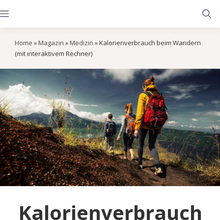
Zum
Menü
Inhalt
springen
Home
»
Magazin
»
Medizin
»
Kalorienverbrauch beim Wandern
(mit interaktivem Rechner)
Kalorienverbrauch