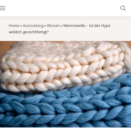
Zum
Menü
Inhalt
springen
Home
»
Ausrüstung
»
Wissen
»
Merinowolle – Ist der Hype
wirklich gerechtfertigt?