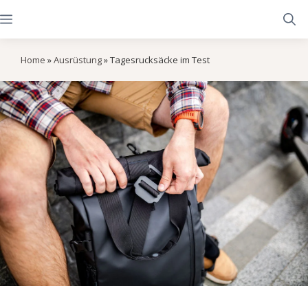
Zum
Menü
Inhalt
springen
Home
»
Ausrüstung
»
Tagesrucksäcke im Test